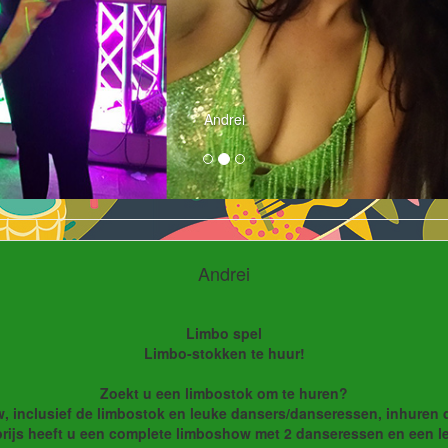
Andrei
Andrei
Limbo spel
Limbo-stokken te huur!
Zoekt u een limbostok om te huren?
 inclusief de limbostok en leuke dansers/danseressen, inhuren 
rijs heeft u een complete limboshow met 2 danseressen en een l