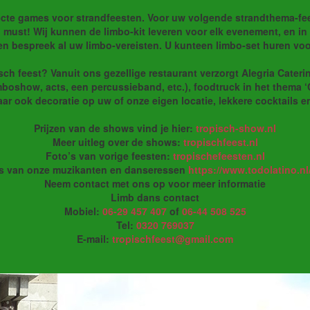
cte games voor strandfeesten. Voor uw volgende strandthema-fees
 must! Wij kunnen de limbo-kit leveren voor elk evenement, en in 
n bespreek al uw limbo-vereisten. U kunteen limbo-set huren voor
sch feest? Vanuit ons gezellige restaurant verzorgt Alegria Cater
mboshow, acts, een percussieband, etc.), foodtruck in het thema 
r ook decoratie op uw of onze eigen locatie, lekkere cocktails e
Prijzen van de shows vind je hier:
tropisch-show.nl
Meer uitleg over de shows:
tropischfeest.nl
Foto’s van vorige feesten:
tropischefeesten.nl
's van onze muzikanten en danseressen
https://www.todolatino.nl
Neem contact met ons op voor meer informatie
Limb dans contact
Mobiel:
06-29 457 407
of
06-44 508 525
Tel:
0320 769037
E-mail:
tropischfeest@gmail.com