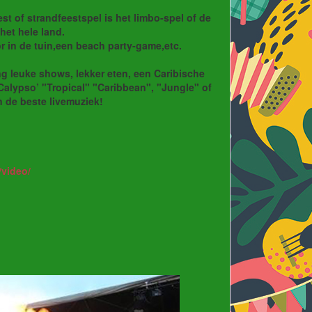
t of strandfeestspel is het limbo-spel of de
het hele land.
 in de tuin,een beach party-game,etc.
ing leuke shows, lekker eten, een Caribische
‘Calypso’ "Tropical" "Caribbean", "Jungle" of
n de beste livemuziek!
/video/