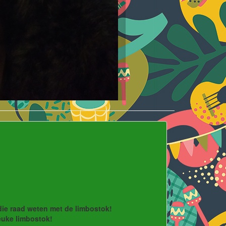
die raad weten met de limbostok!
euke limbostok!